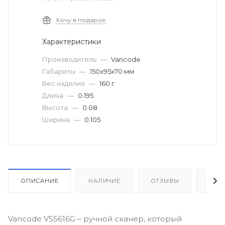
Хочу в подарок
Характеристики
Производитель
—
Vancode
Габариты
—
150х95х70 мм
Вес изделия
—
160 г
Длина
—
0.195
Высота
—
0.08
Ширина
—
0.105
ОПИСАНИЕ
НАЛИЧИЕ
ОТЗЫВЫ
КАК
Vancode VS5616G – ручной сканер, который