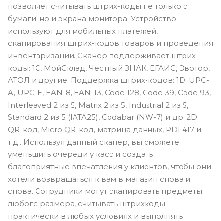
позволяет считывать штрих-коды не только с
бумаги, но и экрана монитора. Устройство
используют для мобильных платежей,
сканирования штрих-кодов товаров и проведения
инвентаризации. Сканер поддерживает штрих-
коды: 1С, МойСклад, Честный ЗНАК, ЕГАИС, Эвотор,
АТОЛ и другие. Поддержка штрих-кодов: 1D: UPC-
A, UPC-E, EAN-8, EAN-13, Code 128, Code 39, Code 93,
Interleaved 2 из 5, Matrix 2 из 5, Industrial 2 из 5,
Standard 2 из 5 (IATA25), Codabar (NW-7) и др. 2D:
QR-код, Micro QR-код, матрица данных, PDF417 и
т.д.. Используя данный сканер, вы сможете
уменьшить очереди у касс и создать
благоприятные впечатления у клиентов, чтобы они
хотели возвращаться к вам в магазин снова и
снова. Сотрудники могут сканировать предметы
любого размера, считывать штрихкоды
практически в любых условиях и выполнять