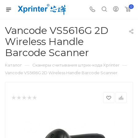
0
Vancode VS5616G 2D
Wireless Handle
Barcode Scanner
—
—
Каталог
Сканеры считывания штрих-кода Xprinter
Vancode VS5616G 2D Wireless Handle Barcode Scanner