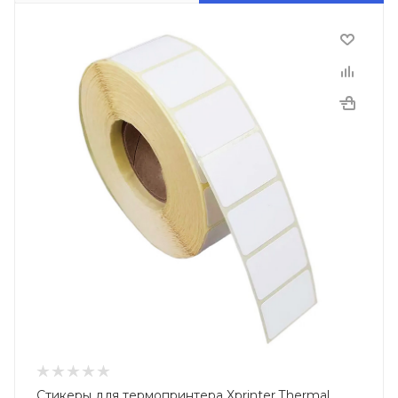
Стикеры для термопринтера Xprinter Thermal