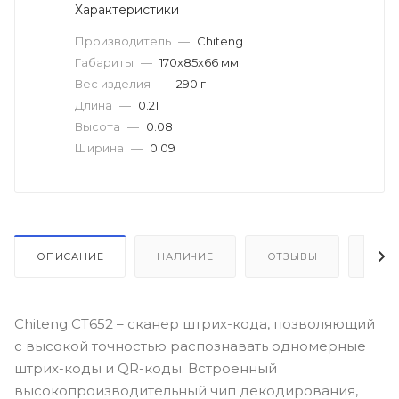
Характеристики
Производитель
—
Chiteng
Габариты
—
170x85x66 мм
Вес изделия
—
290 г
Длина
—
0.21
Высота
—
0.08
Ширина
—
0.09
ОПИСАНИЕ
НАЛИЧИЕ
ОТЗЫВЫ
КАК
Chiteng СТ652 – сканер штрих-кода, позволяющий
с высокой точностью распознавать одномерные
штрих-коды и QR-коды. Встроенный
высокопроизводительный чип декодирования,