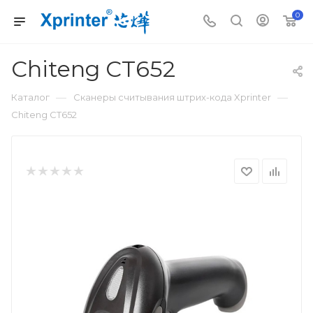
0
Chiteng СТ652
—
—
Каталог
Сканеры считывания штрих-кода Xprinter
Chiteng СТ652