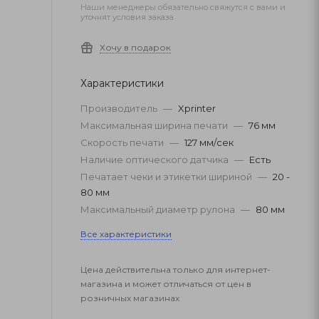
Наши менеджеры обязательно свяжутся с вами и
уточнят условия заказа
Хочу в подарок
Характеристики
Производитель
—
Xprinter
Максимальная ширина печати
—
76 мм
Скорость печати
—
127 мм/сек
Наличие оптического датчика
—
Есть
Печатает чеки и этикетки шириной
—
20 -
80 мм
Максимальный диаметр рулона
—
80 мм
Все характеристики
Цена действительна только для интернет-
магазина и может отличаться от цен в
розничных магазинах