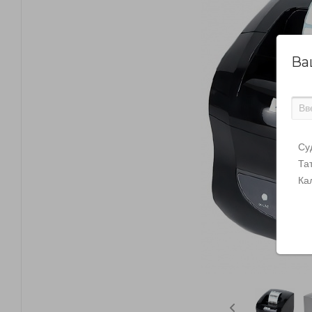
Ва
Су
Та
Ка