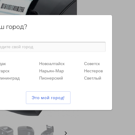
ш город?
дак
Новоалтайск
Советск
тарск
Нарьян-Мар
Нестеров
лининград
Пионерский
Светлый