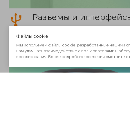
Разъемы и интерфейс
В Xprinter XP-365B предусмотрен USB-по
Файлы cookie
ПК или ноутбуку, а также интегрировать 
Мы используем файлы cookie, разработанные нашими спе
нам улучшать взаимодействие с пользователями и обсл
использования. Более подробные сведения смотрите в