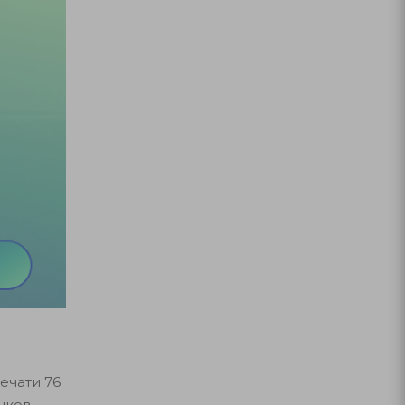
ечати 76
ыков.