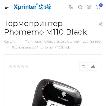
0
Термопринтер
Phomemo M110 Black
—
Каталог
Принтеры чеков, этикеток, штрих-кода Xprinter
—
Термопринтер Phomemo M110 Black