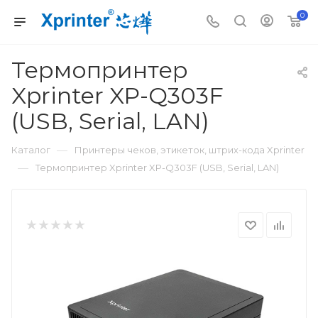
0
Термопринтер
Xprinter XP-Q303F
(USB, Serial, LAN)
—
Каталог
Принтеры чеков, этикеток, штрих-кода Xprinter
—
Термопринтер Xprinter XP-Q303F (USB, Serial, LAN)