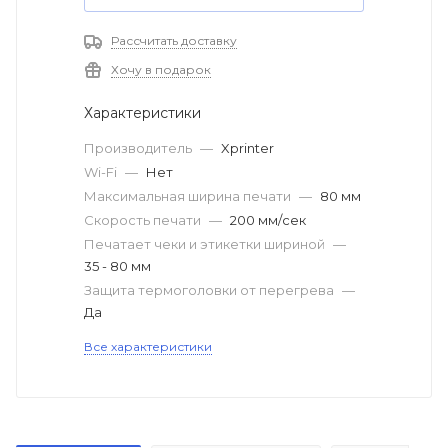
Рассчитать доставку
Хочу в подарок
Характеристики
Производитель
—
Xprinter
Wi-Fi
—
Нет
Максимальная ширина печати
—
80 мм
Скорость печати
—
200 мм/сек
Печатает чеки и этикетки шириной
—
35 - 80 мм
Защита термоголовки от перегрева
—
Да
Все характеристики